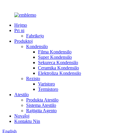
Hejmo
Pri ni
Fabrikejo
Produktoj
Kondensilo
Filma Kondensilo
Super Kondensilo
Sekureca Kondensilo
Ceramika Kondensilo
Elektroliza Kondensilo
Rezisto
Varistoro
Termistoro
Atestilo
Produkta Atestilo
Sistema Atestilo
Rajtigita Agento
Novaĵoj
Kontaktu Nin
English